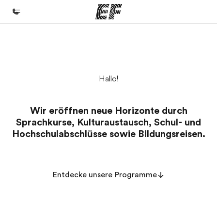
Home
Willkommen bei EF
Hallo!
Programme
Alle Programme ansehen
Wir eröffnen neue Horizonte durch
Büros
Sprachkurse, Kulturaustausch, Schul- und
Büros in der Nähe
Hochschulabschlüsse sowie Bildungsreisen.
Über uns
Wer wir sind
Entdecke unsere Programme
Karriere
Teil des Teams werden