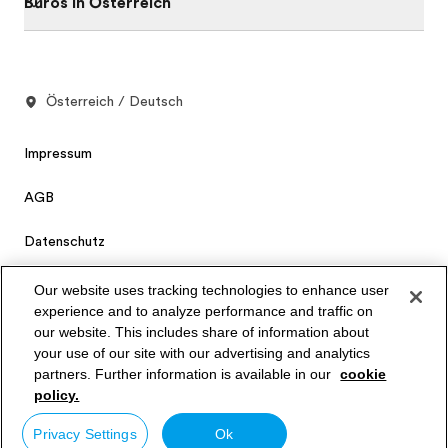
Büros in Österreich
Österreich / Deutsch
Impressum
AGB
Datenschutz
Cookies
Our website uses tracking technologies to enhance user
experience and to analyze performance and traffic on
Privacy Settings
our website. This includes share of information about
your use of our site with our advertising and analytics
partners. Further information is available in our
cookie
© Signum International AG 2026. Alle Rechte vorbehalten.
policy.
Privacy Settings
Ok