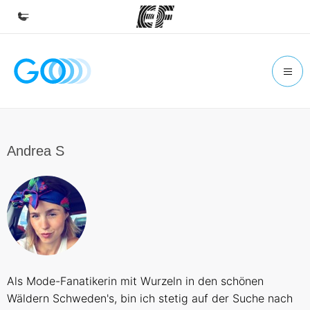
Home
Willkommen bei EF
Programme
Alle Programme ansehen
Andrea S
Büros
Büros in der Nähe
Über uns
Wer wir sind
Karriere
Als Mode-Fanatikerin mit Wurzeln in den schönen
Teil des Teams werden
Wäldern Schweden's, bin ich stetig auf der Suche nach