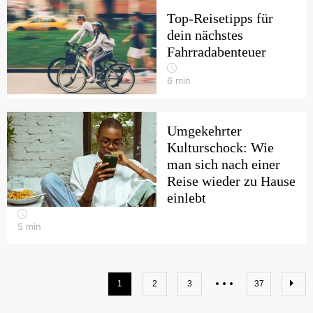
Top-Reisetipps für
dein nächstes
Fahrradabenteuer
6
min
Umgekehrter
Kulturschock: Wie
man sich nach einer
Reise wieder zu Hause
einlebt
5
min
1
2
3
37