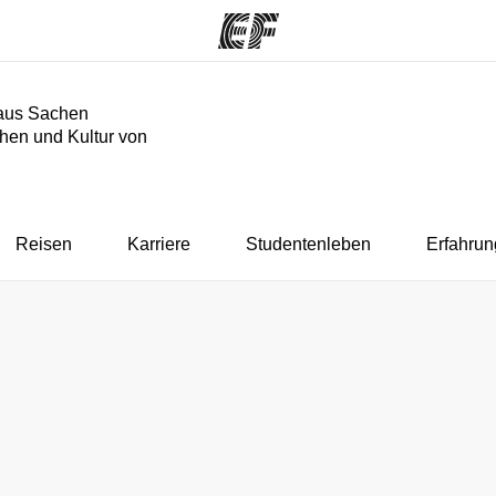
aus Sachen
hen und Kultur von
mme
Büros
Üb
e ansehen
Büros in der Nähe
Wer
Reisen
Karriere
Studentenleben
Erfahrun