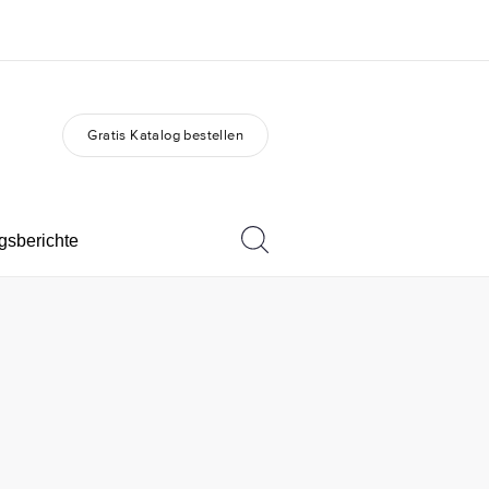
Gratis Katalog bestellen
er uns
Karriere
 wir sind
Teil des Teams werden
gsberichte