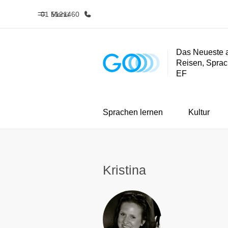
01 5121460
Menü
Das Neueste 
Reisen, Sprac
Home
Progra
EF
Willkommen bei EF
Alle Programm
Sprachen lernen
Kultur
Kristina