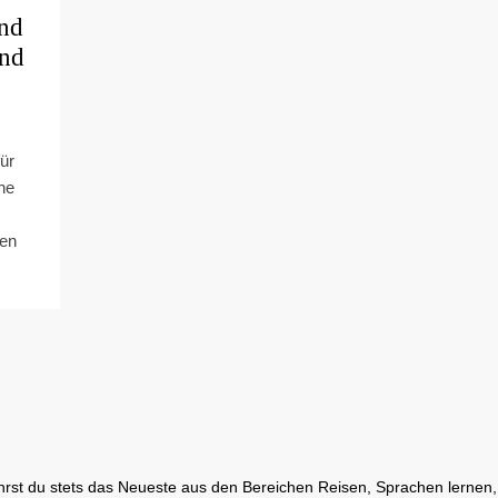
ind
and
für
ine
gen
rst du stets das Neueste aus den Bereichen Reisen, Sprachen lernen, 