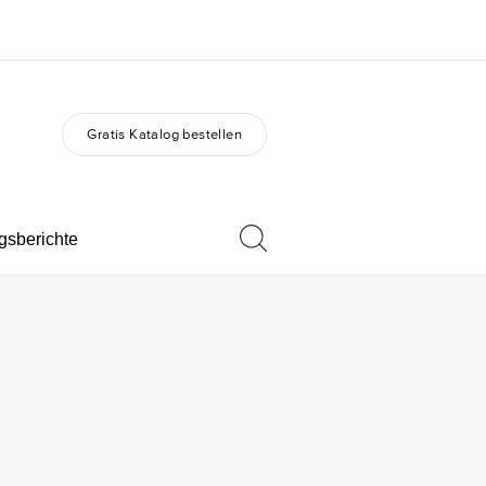
Gratis Katalog bestellen
er uns
Karriere
 wir sind
Teil des Teams werden
gsberichte