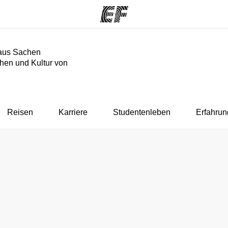
aus Sachen
hen und Kultur von
mme
Büros
Üb
e ansehen
Büros in der Nähe
Wer
Reisen
Karriere
Studentenleben
Erfahrun