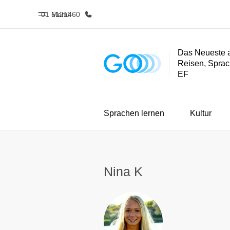
01 5121460
Menü
Das Neueste 
Reisen, Sprac
Home
Progra
EF
Willkommen bei EF
Alle Programm
Sprachen lernen
Kultur
Nina K