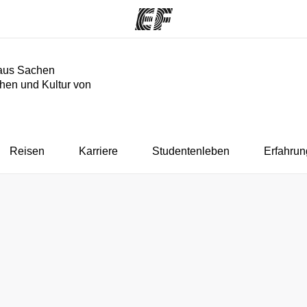
aus Sachen
hen und Kultur von
mme
Büros
Üb
e ansehen
Büros in der Nähe
Wer
Reisen
Karriere
Studentenleben
Erfahrun