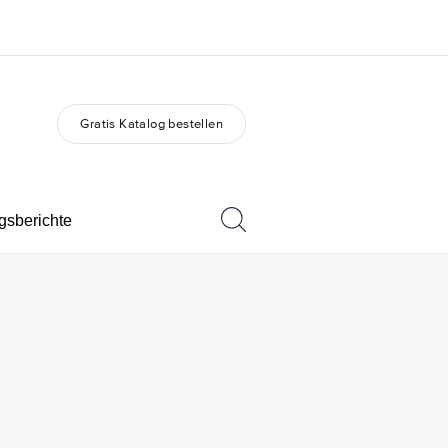
Gratis Katalog bestellen
er uns
Karriere
 wir sind
Teil des Teams werden
gsberichte