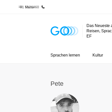
01 5121460
Menü
Das Neueste 
Reisen, Sprac
Home
Progra
EF
Willkommen bei EF
Alle Programm
Sprachen lernen
Kultur
Pete