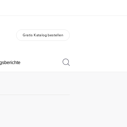
Gratis Katalog bestellen
er uns
Karriere
 wir sind
Teil des Teams werden
gsberichte