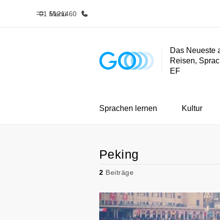
01 5121460
Menü
Das Neueste 
Reisen, Sprac
Home
Progra
EF
Willkommen bei EF
Alle Programm
Sprachen lernen
Kultur
Peking
2
Beiträge