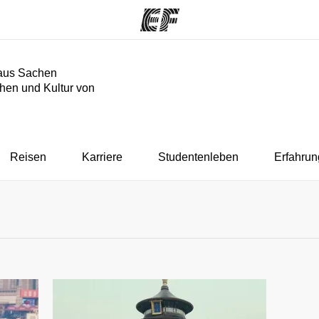
aus Sachen
hen und Kultur von
mme
Büros
Üb
e ansehen
Büros in der Nähe
Wer
Reisen
Karriere
Studentenleben
Erfahrun