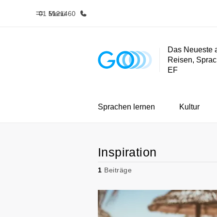
01 5121460
Menü
Das Neueste 
Reisen, Sprac
Home
Progra
EF
Willkommen bei EF
Alle Programm
Sprachen lernen
Kultur
Inspiration
1
Beiträge