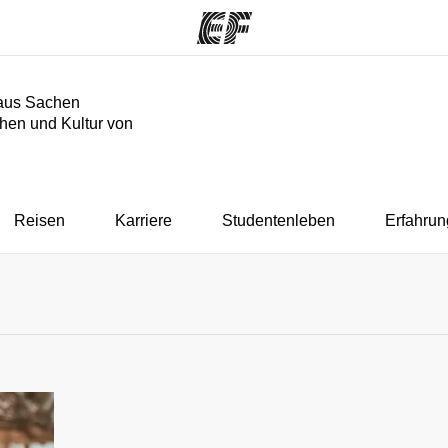
aus Sachen
hen und Kultur von
mme
Büros
Üb
e ansehen
Büros in der Nähe
Wer
Reisen
Karriere
Studentenleben
Erfahrun