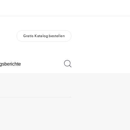
Gratis Katalog bestellen
er uns
Karriere
 wir sind
Teil des Teams werden
gsberichte