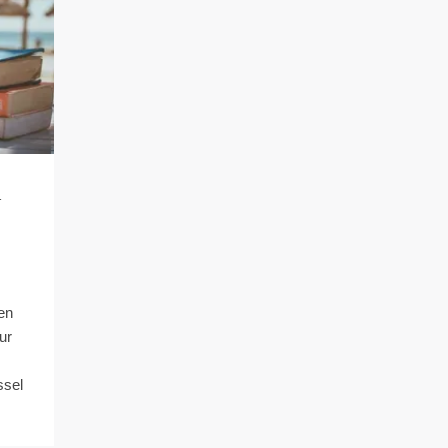
n
en
ur
ssel