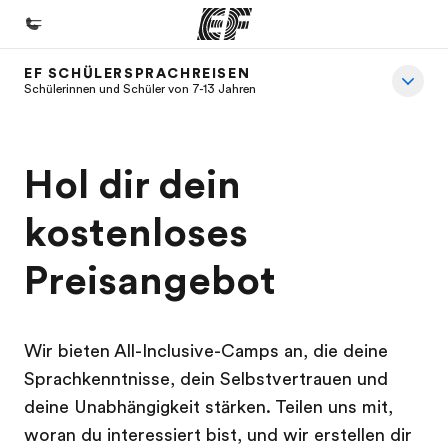
EF SCHÜLERSPRACHREISEN
Home
Schülerinnen und Schüler von 7-13 Jahren
Willkommen bei EF
Programme
Hol dir dein
Alle Programme ansehen
kostenloses
Büros
Preisangebot
Büros in der Nähe
Über uns
Wer wir sind
Wir bieten All-Inclusive-Camps an, die deine
Sprachkenntnisse, dein Selbstvertrauen und
Karriere
deine Unabhängigkeit stärken. Teilen uns mit,
Teil des Teams werden
woran du interessiert bist, und wir erstellen dir