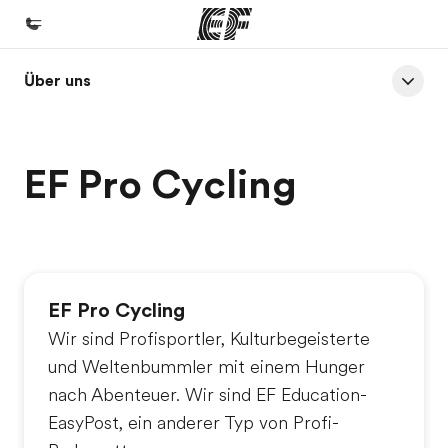
Über uns
Home
Willkommen bei EF
Programme
EF Pro Cycling
Alle Programme ansehen
Büros
Büros in der Nähe
EF Pro Cycling
Über uns
Wir sind Profisportler, Kulturbegeisterte
Wer wir sind
und Weltenbummler mit einem Hunger
Karriere
nach Abenteuer. Wir sind EF Education-
Teil des Teams werden
EasyPost, ein anderer Typ von Profi-