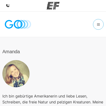
Home
Willkommen bei EF
Programme
Alle Programme ansehen
Amanda
Büros
Büros in der Nähe
Über uns
Wer wir sind
Karriere
Ich bin gebürtige Amerikanerin und liebe Lesen,
Teil des Teams werden
Schreiben, die freie Natur und pelzigen Kreaturen. Meine