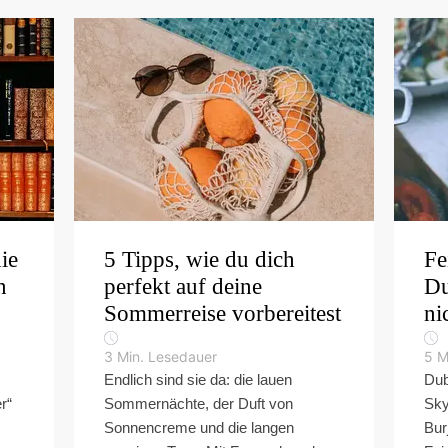
ie
5 Tipps, wie du dich
Fe
n
perfekt auf deine
Du
Sommerreise vorbereitest
ni
3
Min. Lesedauer
5
M
Endlich sind sie da: die lauen
Dub
r“
Sommernächte, der Duft von
Sky
Sonnencreme und die langen
Bur