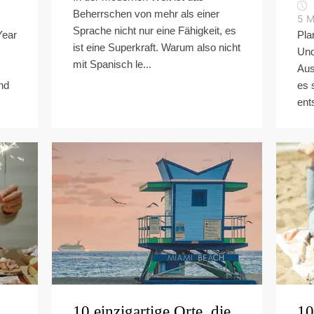
Beherrschen von mehr als einer
5
M
Sprache nicht nur eine Fähigkeit, es
Year
Pla
ist eine Superkraft. Warum also nicht
Und
mit Spanisch le...
Aus
nd
es 
ent
10 einzigartige Orte, die
10