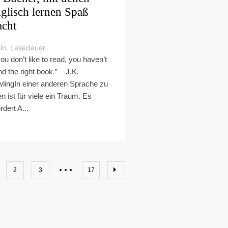
glisch lernen Spaß
cht
in. Lesedauer
you don’t like to read, you haven’t
nd the right book.” – J.K.
lingIn einer anderen Sprache zu
en ist für viele ein Traum. Es
rdert A...
2
3
17