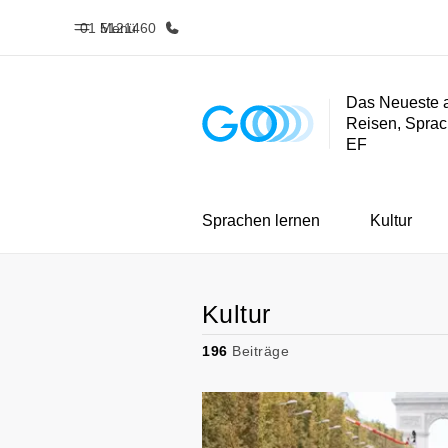
01 5121460
Menü
Das Neueste 
Reisen, Sprac
Home
Progra
EF
Willkommen bei EF
Alle Programm
Sprachen lernen
Kultur
Kultur
196
Beiträge