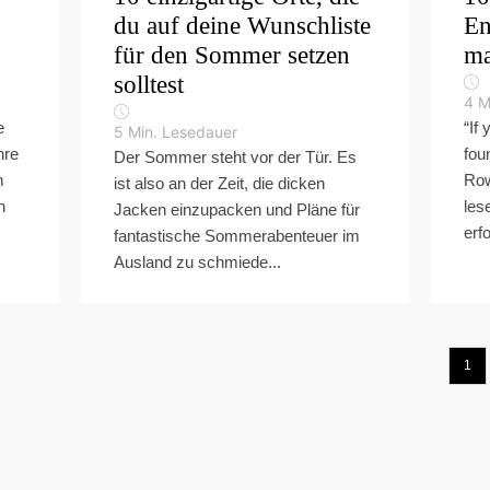
du auf deine Wunschliste
En
für den Sommer setzen
ma
solltest
4
M
e
“If 
5
Min. Lesedauer
hre
fou
Der Sommer steht vor der Tür. Es
m
Row
ist also an der Zeit, die dicken
n
les
Jacken einzupacken und Pläne für
erfo
fantastische Sommerabenteuer im
Ausland zu schmiede...
1