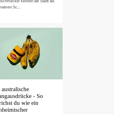
nschmecker kennen die Stadt als
imativen Sc...
 australische
angausdrücke - So
richst du wie ein
nheimischer