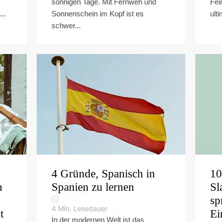
sonnigen Tage. Mit Fernweh und
Fei
..
Sonnenschein im Kopf ist es
ult
schwer...
4 Gründe, Spanisch in
10
n
Spanien zu lernen
Sl
sp
4
Min. Lesedauer
t
Ei
In der modernen Welt ist das