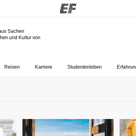
aus Sachen
hen und Kultur von
mme
Büros
Üb
e ansehen
Büros in der Nähe
Wer
Reisen
Karriere
Studentenleben
Erfahrun