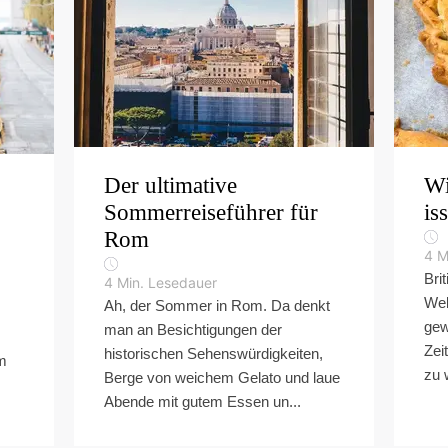
Der ultimative
Wi
Sommerreiseführer für
iss
Rom
4
M
Bri
4
Min. Lesedauer
Wel
Ah, der Sommer in Rom. Da denkt
gew
man an Besichtigungen der
Zei
historischen Sehenswürdigkeiten,
im
zu 
Berge von weichem Gelato und laue
Abende mit gutem Essen un...