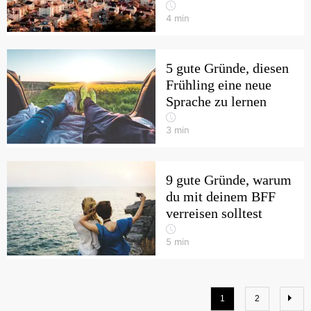
4
min
5 gute Gründe, diesen
Frühling eine neue
Sprache zu lernen
3
min
9 gute Gründe, warum
du mit deinem BFF
verreisen solltest
5
min
1
2