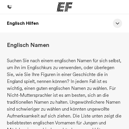
Englisch Hilfen
Home
Willkommen bei EF
Englisch Namen
Programme
Alle Programme ansehen
Suchen Sie nach einem englischen Namen für sich selbst,
um ihn im Englischkurs zu verwenden, oder überlegen
Büros
Sie, wie Sie Ihre Figuren in einer Geschichte die in
Büros in der Nähe
England spielt, nennen können? In jedem Fall ist es
wichtig, einen guten englischen Namen zu wählen. Für
Über uns
Nicht-Muttersprachler ist es am besten, sich an die
Wer wir sind
traditionellen Namen zu halten. Ungewöhnlichere Namen
sind schwieriger zu wählen und könnten ungewollte
Karriere
Aufmerksamkeit auf sich ziehen. Die Liste unten zeigt die
Teil des Teams werden
beliebtesten englischen Vornamen für Jungen und