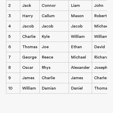
2
Jack
Connor
Liam
John
3
Harry
Callum
Mason
Robert
4
Jacob
Jacob
Jacob
Michael
5
Charlie
Kyle
William
William
6
Thomas
Joe
Ethan
David
7
George
Reece
Michael
Richard
8
Oscar
Rhys
Alexander
Joseph
9
James
Charlie
James
Charles
10
William
Damian
Daniel
Thomas