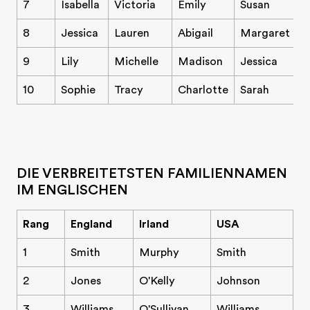
7
Isabella
Victoria
Emily
Susan
8
Jessica
Lauren
Abigail
Margaret
9
Lily
Michelle
Madison
Jessica
10
Sophie
Tracy
Charlotte
Sarah
DIE VERBREITETSTEN FAMILIENNAMEN
IM ENGLISCHEN
Rang
England
Irland
USA
1
Smith
Murphy
Smith
2
Jones
O'Kelly
Johnson
3
Williams
O'Sullivan
Williams