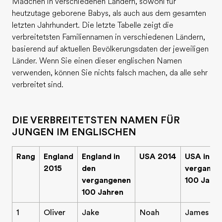
Mädchen in verschiedenen Ländern, sowohl für
heutzutage geborene Babys, als auch aus dem gesamten
letzten Jahrhundert. Die letzte Tabelle zeigt die
verbreitetsten Familiennamen in verschiedenen Ländern,
basierend auf aktuellen Bevölkerungsdaten der jeweiligen
Länder. Wenn Sie einen dieser englischen Namen
verwenden, können Sie nichts falsch machen, da alle sehr
verbreitet sind.
DIE VERBREITETSTEN NAMEN FÜR
JUNGEN IM ENGLISCHEN
Rang
England
England in
USA 2014
USA in de
2015
den
vergange
vergangenen
100 Jahr
100 Jahren
1
Oliver
Jake
Noah
James