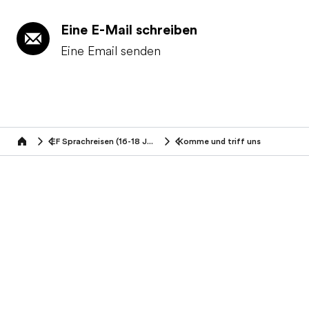
Eine E-Mail schreiben
Eine Email senden
Gratis Katalog bestellen
Kostenloses Angebot
EF Sprachreisen (16-18 Jahre)
Komme und triff uns
Home
Programme nach Alter