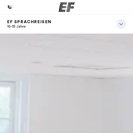
EF SPRACHREISEN
Home
16-18 Jahre
Willkommen bei EF
Programme
Alle Programme ansehen
Büros
Büros in der Nähe
Über uns
Wer wir sind
Karriere
Teil des Teams werden