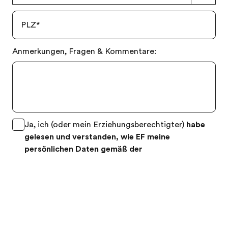
PLZ
*
Anmerkungen, Fragen & Kommentare:
Gratis Katalog bestellen
Kostenloses Angebot
Ja, ich (oder mein Erziehungsberechtigter)
habe
gelesen und verstanden, wie EF meine
persönlichen Daten gemäß der
Datenschutzrichtlinien
verarbeitet
, und stimme
der Verwendung meiner persönlichen Daten für
Marketingzwecke von EF zu.
*
Senden