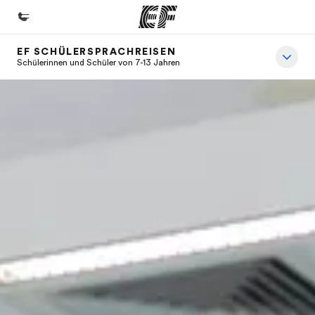
EF SCHÜLERSPRACHREISEN
Home
Schülerinnen und Schüler von 7-13 Jahren
Willkommen bei EF
Programme
Alle Programme ansehen
Büros
Büros in der Nähe
Über uns
Wer wir sind
Karriere
Teil des Teams werden