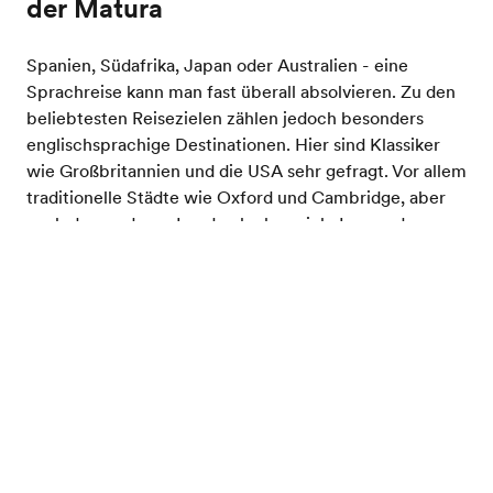
der Matura
Spanien, Südafrika, Japan oder Australien - eine
Sprachreise kann man fast überall absolvieren. Zu den
beliebtesten Reisezielen zählen jedoch besonders
englischsprachige Destinationen. Hier sind Klassiker
wie Großbritannien und die USA sehr gefragt. Vor allem
traditionelle Städte wie Oxford und Cambridge, aber
auch das moderne London locken viele Lernende an.
Gratis Katalog bestellen
In Amerika hingegen sind New York, Los Angeles und
San Francisco wahre Dauerbrenner. Wenn auch du dich
für eine Sprachreise nach der Matura entscheidest,
solltest du die Destination jedoch primär danach
wählen, welche Sprache du erlernen oder verbessern
möchtest.