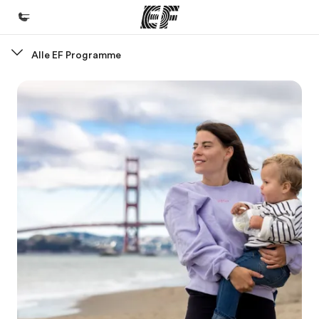
Alle EF Programme
Home
Willkommen bei EF
Programme
Alle Programme ansehen
Büros
Büros in der Nähe
Über uns
Wer wir sind
Karriere
Teil des Teams werden