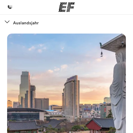
Auslandsjahr
Home
Willkommen bei EF
Programme
Alle Programme ansehen
Büros
Büros in der Nähe
Über uns
Wer wir sind
Karriere
Teil des Teams werden