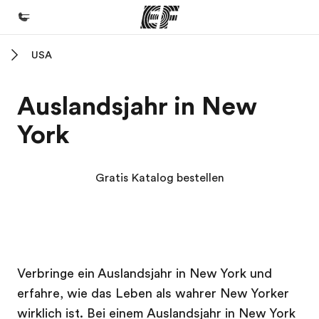
USA
Home
Willkommen bei EF
Auslandsjahr in New
Programme
York
Alle Programme ansehen
Büros
Gratis Katalog bestellen
Büros in der Nähe
Über uns
Wer wir sind
EF Campus
EF Campus
Karriere
Verbringe ein Auslandsjahr in New York und
erfahre, wie das Leben als wahrer New Yorker
Teil des Teams werden
wirklich ist. Bei einem Auslandsjahr in New York