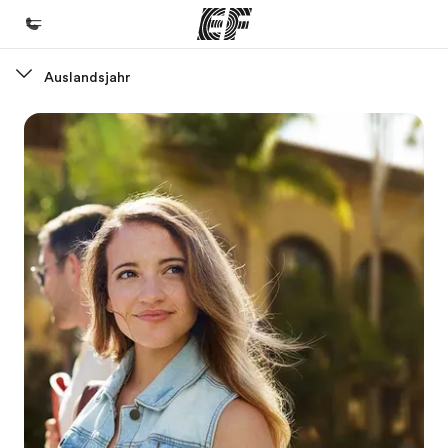
Auslandsjahr
Home
Willkommen bei EF
Programme
Alle Programme ansehen
Büros
Büros in der Nähe
Über uns
Wer wir sind
Karriere
Teil des Teams werden