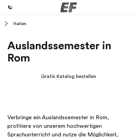
Italien
Home
Willkommen bei EF
Auslandssemester in
Programme
Rom
Alle Programme ansehen
Büros
Gratis Katalog bestellen
Büros in der Nähe
Über uns
Wer wir sind
EF Campus
EF Campus
Karriere
Verbringe ein Auslandssemester in Rom,
profitiere von unserem hochwertigen
Teil des Teams werden
Sprachunterricht und nutze die Möglichkeit,