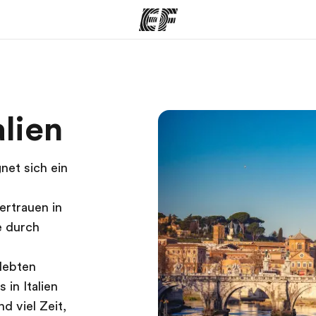
amme
Büros
Üb
alien
e ansehen
Büros in der Nähe
Wer
net sich ein
ertrauen in
e durch
rlebten
in Italien
 viel Zeit,