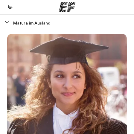
Matura im Ausland
Home
Willkommen bei EF
Programme
Alle Programme ansehen
Büros
Büros in der Nähe
Über uns
Wer wir sind
Karriere
Teil des Teams werden