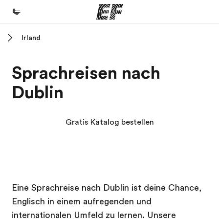
Irland
Home
Willkommen bei EF
Sprachreisen nach
Programme
Dublin
Alle Programme ansehen
Büros
Gratis Katalog bestellen
Büros in der Nähe
Über uns
Wer wir sind
EF Campus
EF Campus
Karriere
Eine Sprachreise nach Dublin ist deine Chance,
Englisch in einem aufregenden und
Teil des Teams werden
internationalen Umfeld zu lernen. Unsere