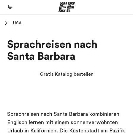
USA
Home
Willkommen bei EF
Sprachreisen nach
Programme
Santa Barbara
Alle Programme ansehen
Büros
Gratis Katalog bestellen
Büros in der Nähe
Über uns
Wer wir sind
EF Campus
EF Campus
Karriere
Sprachreisen nach Santa Barbara kombinieren
Englisch lernen mit einem sonnenverwöhnten
Teil des Teams werden
Urlaub in Kalifornien. Die Küstenstadt am Pazifik