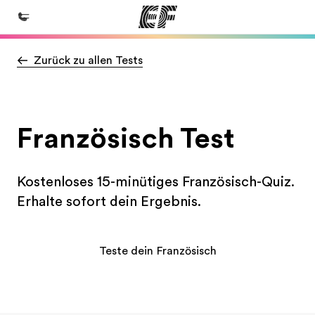
Zurück zu allen Tests
Home
Willkommen bei EF
Programme
Französisch Test
Alle Programme ansehen
Büros
Kostenloses 15-minütiges Französisch-Quiz.
Büros in der Nähe
Erhalte sofort dein Ergebnis.
Über uns
Wer wir sind
Teste dein Französisch
Karriere
Teil des Teams werden