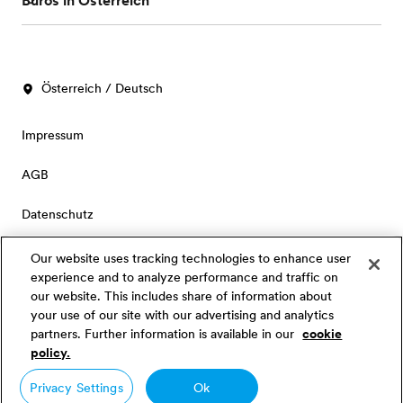
Büros in Österreich
Österreich / Deutsch
Impressum
AGB
Datenschutz
Cookies
Our website uses tracking technologies to enhance user
experience and to analyze performance and traffic on
Privacy Settings
our website. This includes share of information about
your use of our site with our advertising and analytics
partners. Further information is available in our
cookie
© Signum International AG 2026. Alle Rechte vorbehalten.
policy.
Privacy Settings
Ok