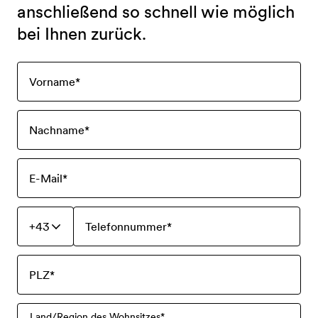
Wer wir sind
anschließend so schnell wie möglich
Karriere
bei Ihnen zurück.
Teil des Teams werden
Vorname
*
Nachname
*
E-Mail
*
+43
Telefonnummer
*
PLZ
*
Land/Region des Wohnsitzes
*