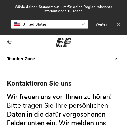
Wähle deinen Standort aus, um für deine Region relevante
Informationen zu sehen.
Weiter
Home
Teacher Zone
Willkommen bei EF
Programme
Kontaktieren Sie uns
Alle Programme ansehen
Wir freuen uns von Ihnen zu hören!
Büros
Bitte tragen Sie Ihre persönlichen
Büros in der Nähe
Daten in die dafür vorgesehenen
Über uns
Felder unten ein. Wir melden uns