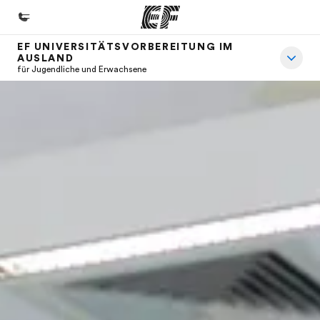
EF UNIVERSITÄTSVORBEREITUNG IM
AUSLAND
Home
für Jugendliche und Erwachsene
Willkommen bei EF
Programme
Alle Programme ansehen
Büros
Büros in der Nähe
Über uns
Wer wir sind
Karriere
Teil des Teams werden