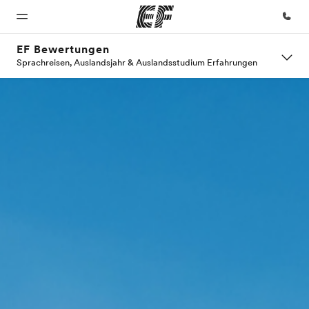
EF Bewertungen
Sprachreisen, Auslandsjahr & Auslandsstudium Erfahrungen
Home
Programme
Büros
Über
Karriere
uns
Willkommen
Alle Programme
Büros in
Teil des
bei EF
ansehen
der Nähe
Teams
Wer wir
werden
sind