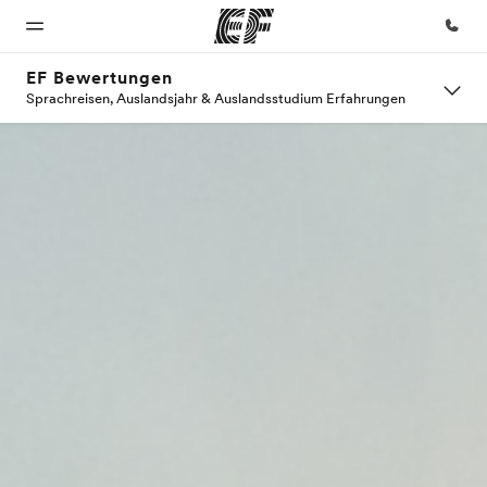
EF Bewertungen
Sprachreisen, Auslandsjahr & Auslandsstudium Erfahrungen
Home
Programme
Büros
Über
Karriere
uns
Willkommen
Alle Programme
Büros in
Teil des
bei EF
ansehen
der Nähe
Teams
Wer wir
werden
sind