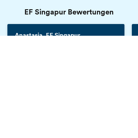
EF Singapur Bewertungen
Anastasia, EF Singapur
Schweiz, 20 Jahre
Gratis Katalog bestellen
Es war eine tolle Erfahrung, mit EF Englisch in
Singapur zu lernen. Ich habe dort auch neue
Leute kennengelernt und hatte eine Menge
Spaß. Die Lehrer sind mehr als perfekt - sie
wissen, wie man den Unterrichtsstoff auf eine
interessante Weise erklärt. Mein
Englischniveau hat sich nach nur 1 Woche
verbessert.