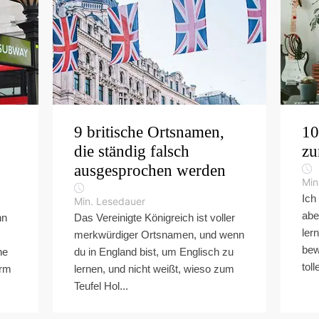
9 britische Ortsnamen,
10
die ständig falsch
zu
ausgesprochen werden
Min
Ich
Min. Lesedauer
abe
hn
Das Vereinigte Königreich ist voller
ler
merkwürdiger Ortsnamen, und wenn
bew
he
du in England bist, um Englisch zu
toll
orm
lernen, und nicht weißt, wieso zum
Teufel Hol...