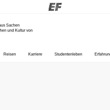
aus Sachen
hen und Kultur von
mme
Büros
Üb
e ansehen
Büros in der Nähe
Wer
Reisen
Karriere
Studentenleben
Erfahrun