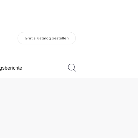
Gratis Katalog bestellen
er uns
Karriere
 wir sind
Teil des Teams werden
gsberichte