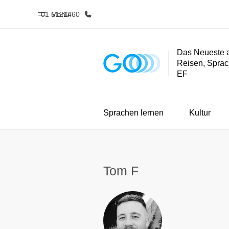
01 5121460
Menü
Das Neueste 
Reisen, Sprac
Home
Progra
EF
Willkommen bei EF
Alle Programm
Sprachen lernen
Kultur
Tom F