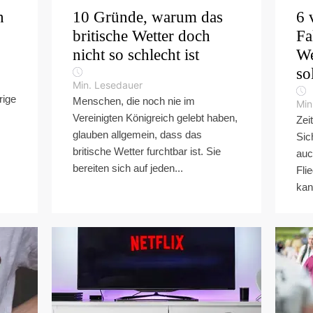
n
10 Gründe, warum das
6 
britische Wetter doch
Fa
nicht so schlecht ist
We
so
Min. Lesedauer
rige
Menschen, die noch nie im
Min
Vereinigten Königreich gelebt haben,
Zei
glauben allgemein, dass das
Sic
britische Wetter furchtbar ist. Sie
auc
bereiten sich auf jeden...
Fli
kan