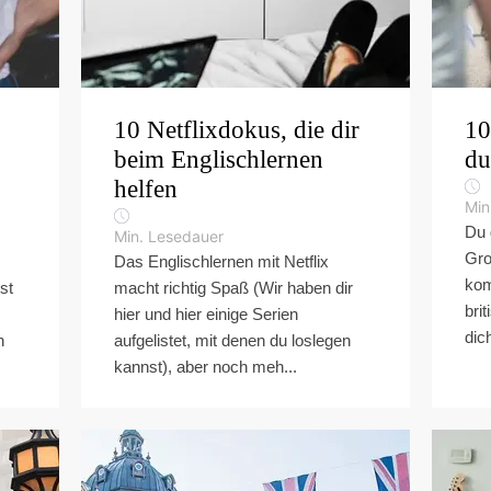
10 Netflixdokus, die dir
10
beim Englischlernen
du
helfen
Min
Du 
Min. Lesedauer
Gro
Das Englischlernen mit Netflix
kom
st
macht richtig Spaß (Wir haben dir
bri
hier und hier einige Serien
dich
h
aufgelistet, mit denen du loslegen
kannst), aber noch meh...