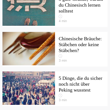
du Chinesisch lernen
solltest
4
min
Chinesische Bräuche:
Stäbchen oder keine
Stäbchen?
3
min
5 Dinge, die du sicher
noch nicht über
Peking wusstest
3
min