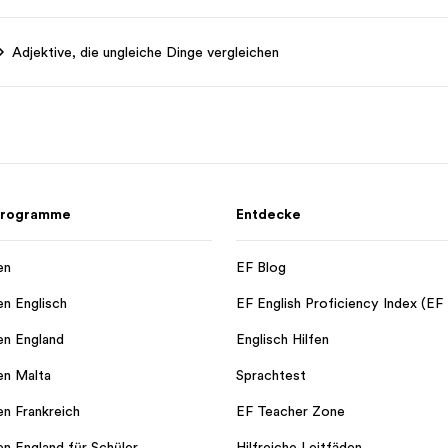
Adjektive, die ungleiche Dinge vergleichen
 Programme
Entdecke
en
EF Blog
en Englisch
EF English Proficiency Index (EF
en England
Englisch Hilfen
en Malta
Sprachtest
en Frankreich
EF Teacher Zone
en England für Schüler
Hilfreiche Leitfäden