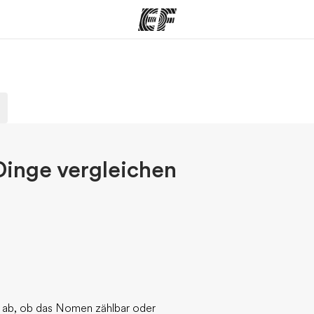
amme
Büros
Üb
e ansehen
Büros in der Nähe
Wer
Dinge vergleichen
ab, ob das Nomen zählbar oder