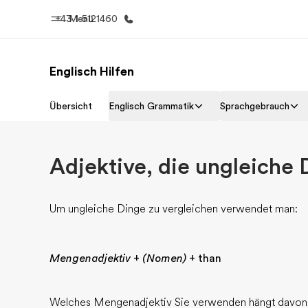
+43 1 5121460
Menü
Englisch Hilfen
Home
Progr
Übersicht
Englisch Grammatik
Sprachgebrauch
Willkommen bei EF
Alle Programm
Adjektive, die ungleiche 
Um ungleiche Dinge zu vergleichen verwendet man:
Mengenadjektiv
+
(Nomen)
+ than
Welches Mengenadjektiv Sie verwenden hängt davon 