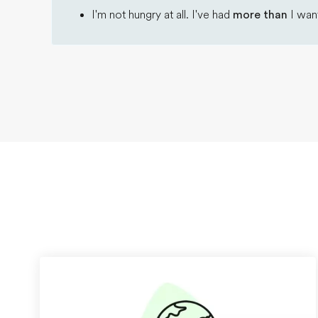
I'm not hungry at all. I've had
more than
I want