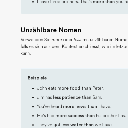
I have three brothers. That's
more than
you ha
Unzählbare Nomen
Verwenden Sie
more
oder
less
mit unzählbaren Nomen
falls es sich aus dem Kontext erschliesst, wie im let
kann.
Beispiele
John eats
more food than
Peter.
Jim has
less patience than
Sam.
You've heard
more news than
I have.
He's had
more success than
his brother has.
They've got
less water than
we have.