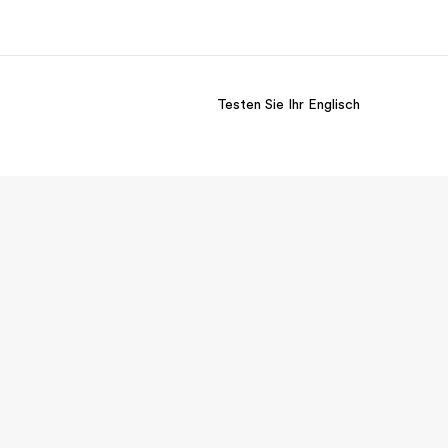
Testen Sie Ihr Englisch
er uns
Karriere
 wir sind
Teil des Teams werden