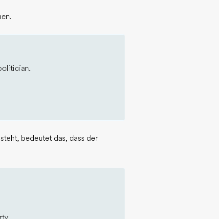
hen.
olitician.
teht, bedeutet das, dass der
ty.