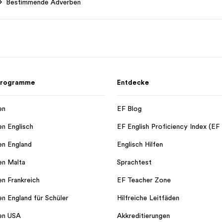
Bestimmende Adverben
 Programme
Entdecke
en
EF Blog
en Englisch
EF English Proficiency Index (EF
en England
Englisch Hilfen
en Malta
Sprachtest
en Frankreich
EF Teacher Zone
en England für Schüler
Hilfreiche Leitfäden
en USA
Akkreditierungen