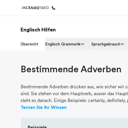
+43 1 5121460
Menü
Englisch Hilfen
Home
Progr
Übersicht
Englisch Grammatik
Sprachgebrauch
Willkommen bei EF
Alle Programm
Bestimmende Adverben
Bestimmende Adverben drücken aus, wie sicher wir üb
sind. Sie stehen vor dem Hauptverb, ausser das Hauptverb
steht es danach. Einige Beispiele: certainly, definitely
Testen Sie Ihr Wissen
Beispiele