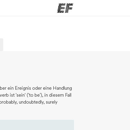
amme
Büros
Üb
e ansehen
Büros in der Nähe
Wer
er ein Ereignis oder eine Handlung
 ist 'sein' ('to be'), in diesem Fall
, probably, undoubtedly, surely