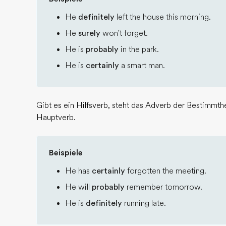
He
definitely
left the house this morning.
He
surely
won't forget.
He is
probably
in the park.
He is
certainly
a smart man.
Gibt es ein Hilfsverb, steht das Adverb der Bestimmt
Hauptverb.
Beispiele
He has
certainly
forgotten the meeting.
He will
probably
remember tomorrow.
He is
definitely
running late.