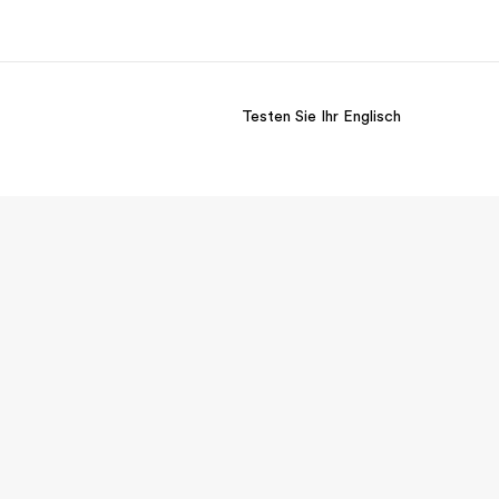
Testen Sie Ihr Englisch
er uns
Karriere
 wir sind
Teil des Teams werden