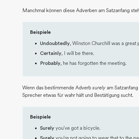
Manchmal können diese Adverben am Satzanfang ste
Beispiele
Undoubtedly
, Winston Churchill was a great p
Certainly
, I will be there.
Probably
, he has forgotten the meeting.
Wenn das bestimmende Adverb
surely
am Satzanfang s
Sprecher etwas für wahr hält und Bestätigung sucht.
Beispiele
Surely
you've got a bicycle.
Surely
you're not going to wear that to the par