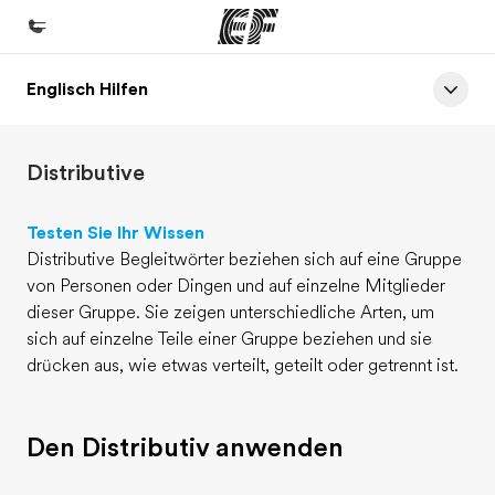
Englisch Hilfen
Home
Willkommen bei EF
Distributive
Programme
Alle Programme ansehen
Testen Sie Ihr Wissen
Distributive Begleitwörter beziehen sich auf eine Gruppe
Büros
von Personen oder Dingen und auf einzelne Mitglieder
Büros in der Nähe
dieser Gruppe. Sie zeigen unterschiedliche Arten, um
sich auf einzelne Teile einer Gruppe beziehen und sie
Über uns
drücken aus, wie etwas verteilt, geteilt oder getrennt ist.
Wer wir sind
Karriere
Den Distributiv anwenden
Teil des Teams werden