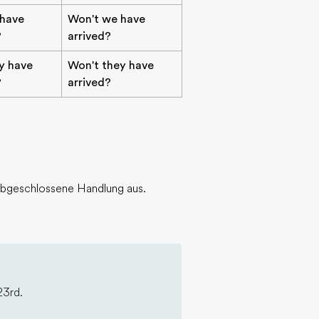
 have
Won't we have
?
arrived?
ey have
Won't they have
?
arrived?
t abgeschlossene Handlung aus.
23rd.