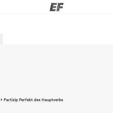
amme
Büros
Üb
e ansehen
Büros in der Nähe
Wer
) + Partizip Perfekt des Hauptverbs