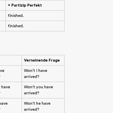
+ Partizip Perfekt
finished.
finished.
Verneinende Frage
ave
Won't I have
?
arrived?
u have
Won't you have
?
arrived?
 have
Won't he have
?
arrived?