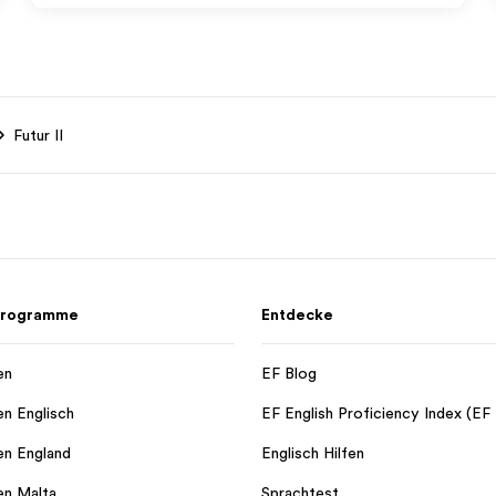
Futur II
 Programme
Entdecke
en
EF Blog
en Englisch
EF English Proficiency Index (EF
en England
Englisch Hilfen
en Malta
Sprachtest