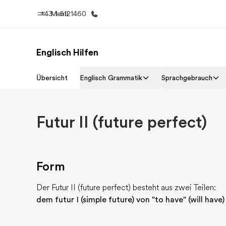
+43 1 5121460
Menü
Englisch Hilfen
Home
Progr
Übersicht
Englisch Grammatik
Sprachgebrauch
Willkommen bei EF
Alle Programm
Futur II (future perfect)
Form
Der Futur II (future perfect) besteht aus zwei Teilen:
dem futur I (simple future) von "to have" (will have