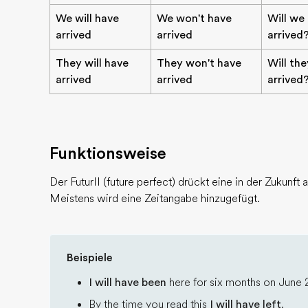
We will have
We won't have
Will we
arrived
arrived
arrived
They will have
They won't have
Will th
arrived
arrived
arrived
Funktionsweise
Der FuturII (future perfect) drückt eine in der Zukunf
Meistens wird eine Zeitangabe hinzugefügt.
Beispiele
I will have been
here for six months on June 
By the time you read this
I will have left
.