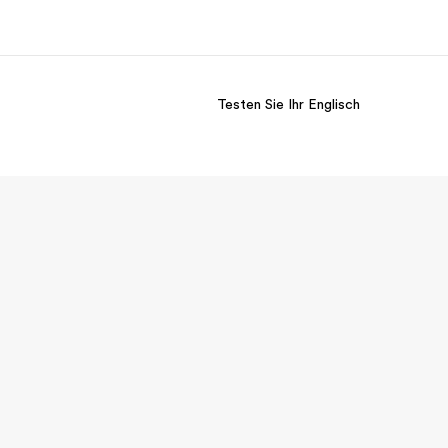
Testen Sie Ihr Englisch
er uns
Karriere
 wir sind
Teil des Teams werden