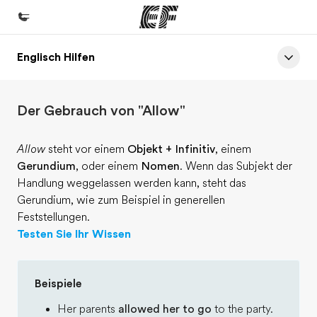
Englisch Hilfen
Home
Willkommen bei EF
Der Gebrauch von "Allow"
Programme
Alle Programme ansehen
Allow
steht vor einem
Objekt + Infinitiv
, einem
Gerundium
, oder einem
Nomen
. Wenn das Subjekt der
Büros
Handlung weggelassen werden kann, steht das
Büros in der Nähe
Gerundium, wie zum Beispiel in generellen
Feststellungen.
Über uns
Testen Sie Ihr Wissen
Wer wir sind
Karriere
Beispiele
Teil des Teams werden
Her parents
allowed her to go
to the party.