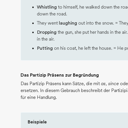
Whistling
to himself, he walked down the roa
down the road.
They went
laughing
out into the snow. = They
Dropping
the gun, she put her hands in the ai
in the air.
Putting
on his coat, he left the house. = He pu
Das Partizip Präsens zur Begründung
Das Partizip Präsens kann Sätze, die mit
as, since
ode
ersetzen. In diesem Gebrauch beschreibt der Partizip
für eine Handlung.
Beispiele