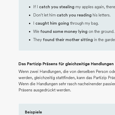
If I
catch you stealing
my apples again, there'
Don't let him
catch you reading
his letters.
I
caught him going
through my bag.
We
found some money lying
on the ground.
They
found their mother sitting
in the garde
Das Partizip Präsens für gleichzeitige Handlungen
Wenn zwei Handlungen, die von derselben Person od
werden, gleichzeitig stattfinden, kann das Partizip Pr
Wenn die Handlungen sehr rasch nacheinender passiere
Präsens ausgedrückt werden.
Beispiele