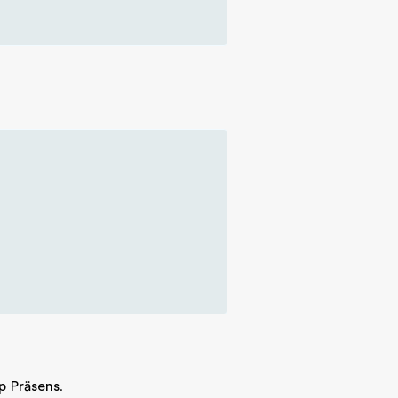
p Präsens
.