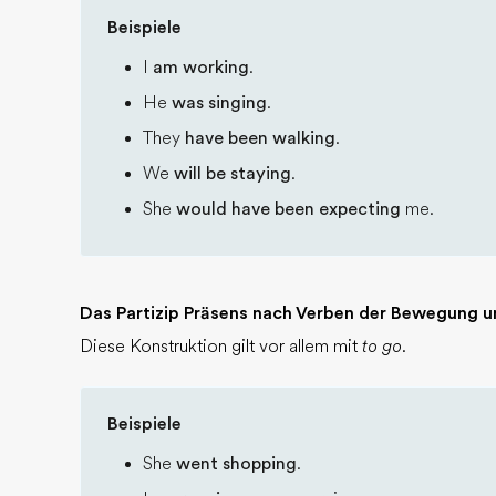
Beispiele
I
am working
.
He
was singing
.
They
have been walking
.
We
will be staying
.
She
would have been expecting
me.
Das Partizip Präsens nach Verben der Bewegung u
Diese Konstruktion gilt vor allem mit
to go
.
Beispiele
She
went shopping
.