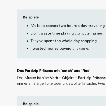
Beispiele
My boss
spends two hours a day travelling
Don't
waste time playing
computer games!
They've
spent the whole day shopping
.
I
wasted money buying
this game.
Das Partizip Präsens mit 'catch' und 'find'
Das Muster ist hier:
Verb + Objekt + Partizip Präsens
immer eine ärgerliche oder ungewollte Tatsache.
Find
Beispiele