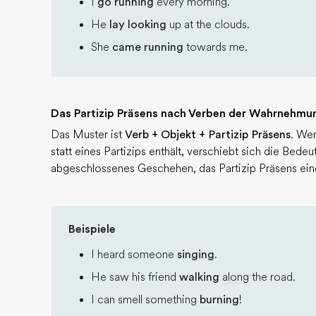
I
go running
every morning.
He
lay looking
up at the clouds.
She
came running
towards me.
Das Partizip Präsens nach Verben der Wahrnehmu
Das Muster ist
Verb + Objekt + Partizip Präsens
. Wen
statt eines Partizips enthält, verschiebt sich die Bedeu
abgeschlossenes Geschehen, das Partizip Präsens ein
Beispiele
I heard someone
singing
.
He saw his friend
walking
along the road.
I can smell something
burning
!