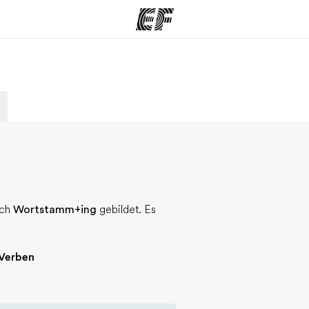
amme
Büros
Üb
e ansehen
Büros in der Nähe
Wer
rch
Wortstamm+ing
gebildet. Es
 Verben