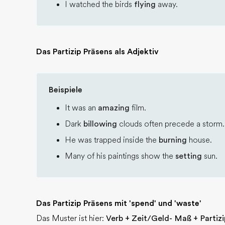
I watched the birds
flying
away.
Das Partizip Präsens als Adjektiv
Beispiele
It was an
amazing
film.
Dark
billowing
clouds often precede a storm.
He was trapped inside the
burning
house.
Many of his paintings show the
setting
sun.
Das Partizip Präsens mit 'spend' und 'waste'
Das Muster ist hier:
Verb + Zeit/Geld- Maß + Partizi