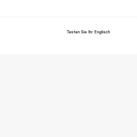
Testen Sie Ihr Englisch
er uns
Karriere
 wir sind
Teil des Teams werden