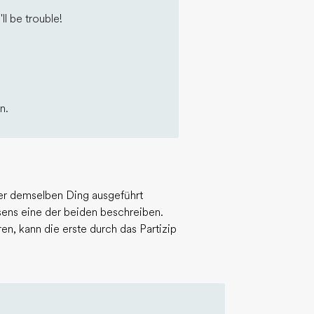
ll be trouble!
n.
er demselben Ding ausgeführt
äsens eine der beiden beschreiben.
n, kann die erste durch das Partizip