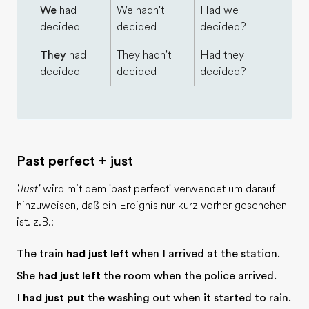
We
had
We hadn't
Had we
decided
decided
decided?
They
had
They hadn't
Had they
decided
decided
decided?
Past perfect + just
'Just'
wird mit dem 'past perfect' verwendet um darauf
hinzuweisen, daß ein Ereignis nur kurz vorher geschehen
ist. z.B.:
The train
had just left
when I arrived at the station.
She
had just left
the room when the police arrived.
I
had just put
the washing out when it started to rain.