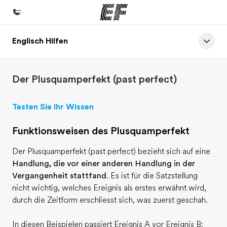
Englisch Hilfen
Home
Willkommen bei EF
Der Plusquamperfekt (past perfect)
Programme
Alle Programme ansehen
Testen Sie Ihr Wissen
Büros
Funktionsweisen des Plusquamperfekt
Büros in der Nähe
Der Plusquamperfekt (past perfect) bezieht sich auf eine
Über uns
Handlung, die vor einer anderen Handlung in der
Wer wir sind
Vergangenheit stattfand
. Es ist für die Satzstellung
nicht wichtig, welches Ereignis als erstes erwähnt wird,
Karriere
durch die Zeitform erschliesst sich, was zuerst geschah.
Teil des Teams werden
In diesen Beispielen passiert Ereignis A vor Ereignis B: