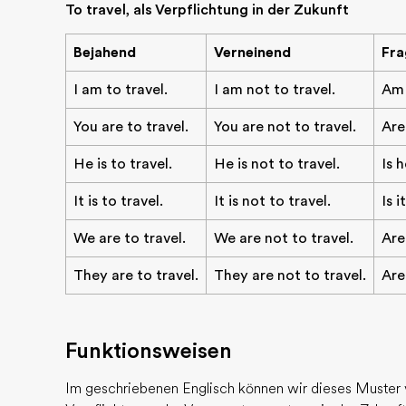
To travel, als Verpflichtung in der Zukunft
Bejahend
Verneinend
Fra
I am to travel.
I am not to travel.
Am 
You are to travel.
You are not to travel.
Are
He is to travel.
He is not to travel.
Is 
It is to travel.
It is not to travel.
Is i
We are to travel.
We are not to travel.
Are
They are to travel.
They are not to travel.
Are
Funktionsweisen
Im geschriebenen Englisch können wir dieses Muster 