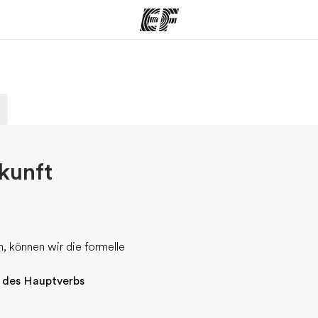
amme
Büros
Üb
e ansehen
Büros in der Nähe
Wer
kunft
n, können wir die formelle
iv des Hauptverbs