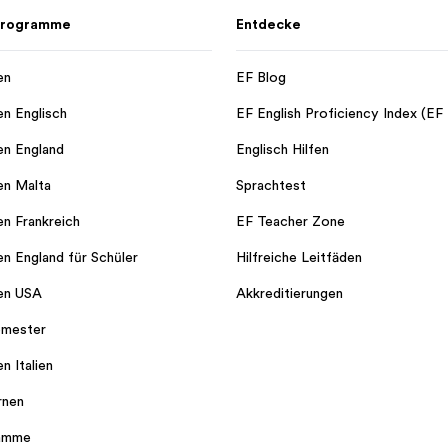
 Programme
Entdecke
en
EF Blog
en Englisch
EF English Proficiency Index (EF
en England
Englisch Hilfen
en Malta
Sprachtest
en Frankreich
EF Teacher Zone
en England für Schüler
Hilfreiche Leitfäden
en USA
Akkreditierungen
emester
n Italien
rnen
ramme