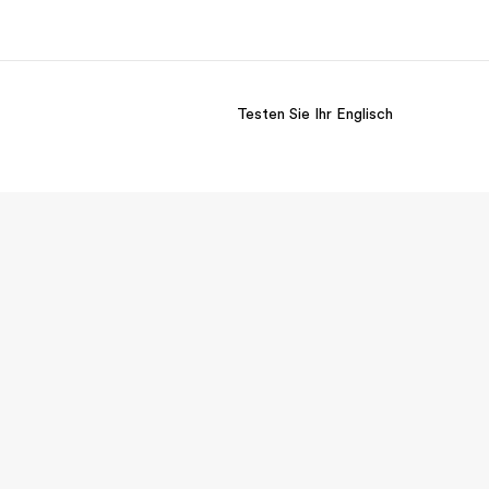
Testen Sie Ihr Englisch
er uns
Karriere
 wir sind
Teil des Teams werden