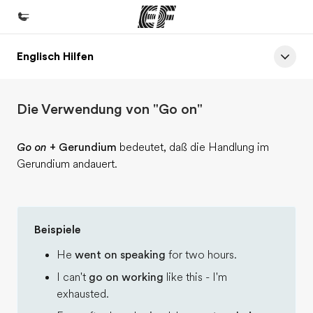
Englisch Hilfen
Home
Willkommen bei EF
Die Verwendung von "Go on"
Programme
Alle Programme ansehen
Go on
+ Gerundium
bedeutet, daß die Handlung im
Gerundium andauert.
Büros
Büros in der Nähe
Über uns
Beispiele
Wer wir sind
He
went on speaking
for two hours.
Karriere
I can't
go on working
like this - I'm
Teil des Teams werden
exhausted.