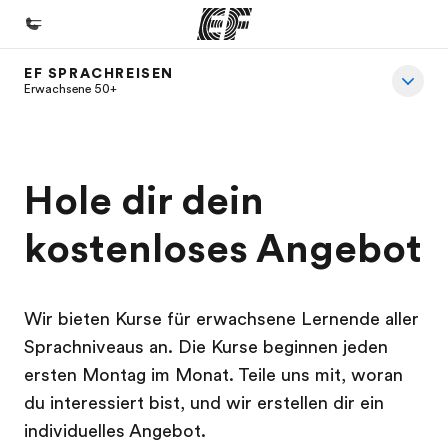
EF SPRACHREISEN
Home
Erwachsene 50+
Willkommen bei EF
Programme
Hole dir dein
Alle Programme ansehen
kostenloses Angebot
Büros
Büros in der Nähe
Über uns
Wir bieten Kurse für erwachsene Lernende aller
Wer wir sind
Sprachniveaus an. Die Kurse beginnen jeden
ersten Montag im Monat. Teile uns mit, woran
Karriere
du interessiert bist, und wir erstellen dir ein
Teil des Teams werden
individuelles Angebot.