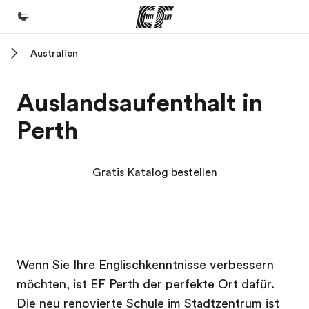
Australien
Home
Willkommen bei EF
Auslandsaufenthalt in
Programme
Perth
Alle Programme ansehen
Büros
Gratis Katalog bestellen
Büros in der Nähe
Über uns
Wer wir sind
EF Campus
EF Campus
Karriere
Wenn Sie Ihre Englischkenntnisse verbessern
möchten, ist EF Perth der perfekte Ort dafür.
Teil des Teams werden
Die neu renovierte Schule im Stadtzentrum ist