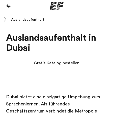
Auslandsaufenthalt
Home
Willkommen bei EF
Auslandsaufenthalt in
Programme
Dubai
Alle Programme ansehen
Büros
Gratis Katalog bestellen
Büros in der Nähe
Über uns
Wer wir sind
EF Campus
EF Campus
Karriere
Dubai bietet eine einzigartige Umgebung zum
Sprachenlernen. Als führendes
Teil des Teams werden
Geschäftszentrum verbindet die Metropole