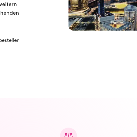
weitern
gehenden
bestellen