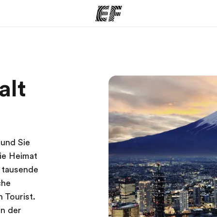
amme
Büros
Üb
alt
e ansehen
Büros in der Nähe
Wer
 und Sie
die Heimat
t tausende
che
n Tourist.
en der