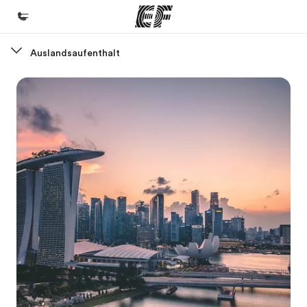
Auslandsaufenthalt
Home
Willkommen bei EF
Programme
Alle Programme ansehen
Büros
Büros in der Nähe
Über uns
Wer wir sind
Karriere
Teil des Teams werden