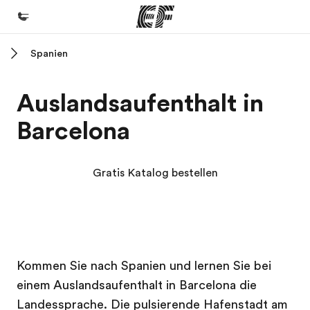
Spanien
Home
Willkommen bei EF
Auslandsaufenthalt in
Programme
Barcelona
Alle Programme ansehen
Büros
Gratis Katalog bestellen
Büros in der Nähe
Über uns
Wer wir sind
EF Campus
EF Campus
Karriere
Kommen Sie nach Spanien und lernen Sie bei
einem Auslandsaufenthalt in Barcelona die
Teil des Teams werden
Landessprache. Die pulsierende Hafenstadt am