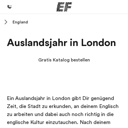
England
Home
Willkommen bei EF
Auslandsjahr in London
Programme
Alle Programme ansehen
Gratis Katalog bestellen
Büros
Büros in der Nähe
Über uns
EF Campus
EF Campus
Ein Auslandsjahr in London gibt Dir genügend
Wer wir sind
Zeit, die Stadt zu erkunden, an deinem Englisch
Karriere
zu arbeiten und dabei auch noch richtig in die
Teil des Teams werden
englische Kultur einzutauchen. Nach deinem