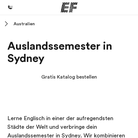
Australien
Home
Willkommen bei EF
Auslandssemester in
Programme
Sydney
Alle Programme ansehen
Büros
Gratis Katalog bestellen
Büros in der Nähe
Über uns
Wer wir sind
EF Campus
EF Campus
Karriere
Lerne Englisch in einer der aufregendsten
Städte der Welt und verbringe dein
Teil des Teams werden
Auslandssemester in Sydney. Wir kombinieren